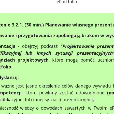
ePortfolio.
enie 3.2.1. (30 min.) Planowanie własnego prezent
owanie i przygotowania zapobiegają brakom w wys
entacja
- obejrzyj podcast
"
Projektowanie prezen
ifikacyjnej lub innych sytuacji prezentacyjnych
ędzia
ch projektowych
, które mogą pomóc ucznio
folio
.
yskutuj:
 ważne jest jasne określenie celów danego wywiadu l
mpetencji
, które powinny zostać udowodnione (
pa
lifikacyjnej lub innej sytuacji prezentacyjnej,
nieczność wiedzy o dowodach zawartych w Twoim ePo