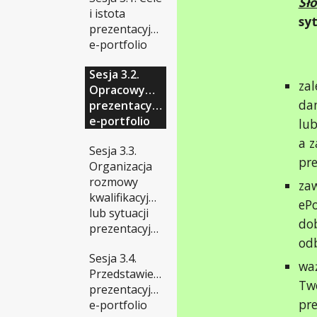
Sł
i istota
sy
prezentacyjnego
e-portfolio
Sesja 3.2.
zal
Opracowywanie
dan
prezentacyjnego
e-portfolio
lub
a z
Sesja 3.3.
pre
Organizacja
rozmowy
zaw
kwalifikacyjnej
ePo
lub sytuacji
do
prezentacyjnej
od
Sesja 3.4.
wa
Przedstawienie
Tw
prezentacyjnego
pre
e-portfolio