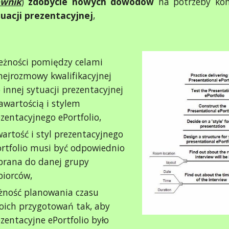
ownik
)
zdobycie nowych dowodów
na potrzeby ko
tuacji prezentacyjnej
,
eżności pomiędzy celami
ejrozmowy kwalifikacyjnej
 innej sytuacji prezentacyjnej
awartością i stylem
zentacyjnego ePortfolio,
artość i styl prezentacyjnego
rtfolio musi być odpowiednio
brana do danej grupy
biorców,
żność planowania czasu
oich przygotowań tak, aby
zentacyjne ePortfolio było