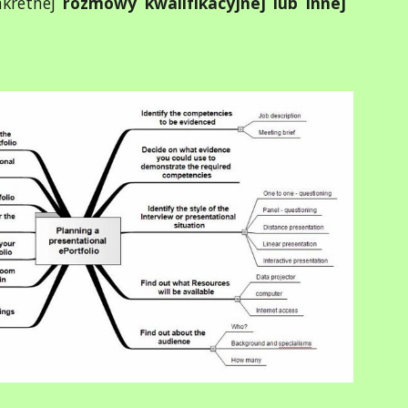
nkretnej
rozmowy kwalifikacyjnej lub innej