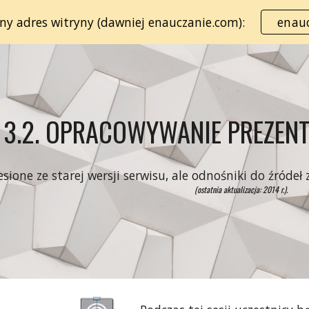
lny adres witryny (dawniej enauczanie.com):
enauc
ip to main content
Skip to navigat
 3.2. OPRACOWYWANIE PREZEN
esione ze starej wersji serwisu, ale odnośniki do źróde
(ostatnia aktualizacja: 2014 r.).