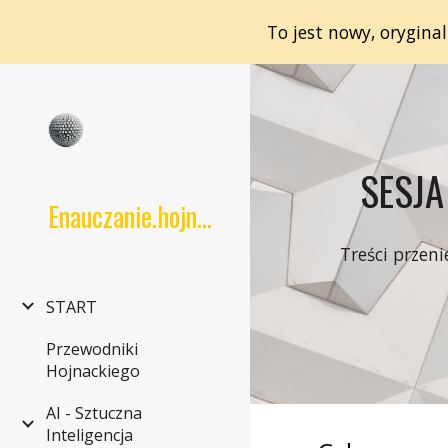
To jest nowy, orygina
Sk
SESJA
Enauczanie.hojnacki.net
Treści przeni
START
Przewodniki
Hojnackiego
AI - Sztuczna
Inteligencja