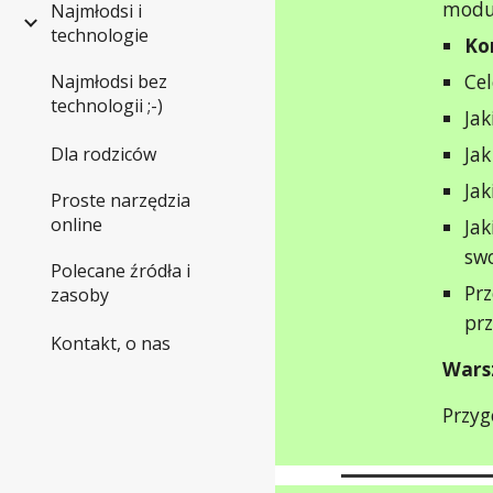
moduł
Najmłodsi i
technologie
Ko
Cel
Najmłodsi bez
technologii ;-)
Ja
Jak
Dla rodziców
Jak
Proste narzędzia
online
Jak
swo
Polecane źródła i
Pr
zasoby
pr
Kontakt, o nas
Wars
Przyg