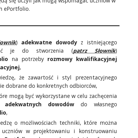
 będą się uczyli jak mogą wspomagać uczniów w
 ePortfolio.
łownik
)
adekwatne dowody
z istniejącego
stać je do stworzenia (
patrz Słownik
)
lio
na potrzeby
rozmowy kwalifikacyjnej
tacyjnej
,
edzę, że zawartość i styl prezentacyjnego
wie dobrane do konkretnych odbiorców,
tóre mogą być wykorzystane w celu zachęcenia
ia
adekwatnych dowodów
do własnego
lio
,
dzę o możliwościach techniki, które można
ć uczniów w projektowaniu i konstruowaniu