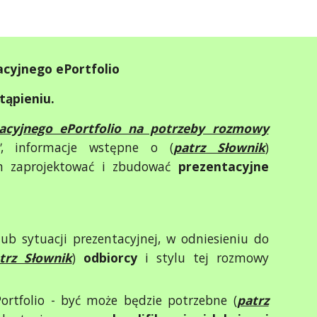
acyjnego ePortfolio
tąpieniu.
tacyjnego ePortfolio na potrzeby rozmowy
"
, informacje wstępne o (
patrz Słownik
)
m zaprojektować i zbudować
prezentacyjne
ub sytuacji prezentacyjnej, w odniesieniu do
trz Słownik
)
odbiorcy
i stylu tej rozmowy
rtfolio - być może będzie potrzebne (
patrz