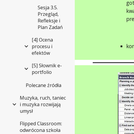
go
Sesja 3.5.
kwa
Przegląd,
pre
Refleksje i
Plan Zadań
[4] Ocena
kon
procesu i
efektów
[5] Słownik e-
portfolio
Polecane źródła
Muzyka, ruch, taniec
i muzyka rozwijają
umysł
Flipped Classroom:
odwrócona szkoła