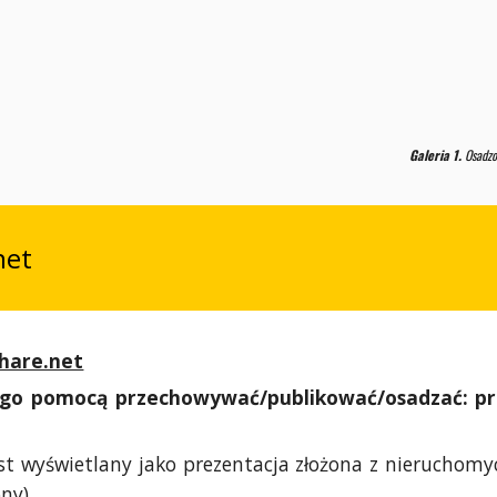
Galeria 1.
Osadzo
net
share.net
go pomocą przechowywać/publikować/osadzać: pr
t wyświetlany jako prezentacja złożona z nieruchomy
ny).