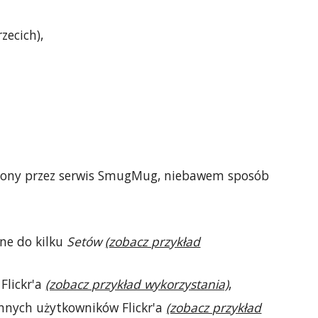
zecich),
kupiony przez serwis SmugMug, niebawem sposób
ane do kilku
Setów
(zobacz przykład
Flickr'a
(zobacz przykład wykorzystania)
,
innych użytkowników Flickr'a
(zobacz przykład