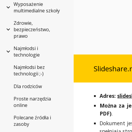
Wyposażenie
multimedialne szkoły
Zdrowie,
bezpieczeństwo,
prawo
Najmłodsi i
technologie
Slideshare.
Najmłodsi bez
technologii ;-)
Dla rodziców
Adres:
slide
Proste narzędzia
Można za je
online
PDF)
.
Polecane źródła i
Dokument jes
zasoby
spełniają stro