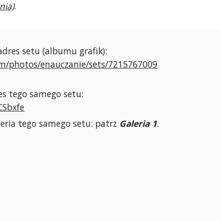
nia)
.
dres setu (albumu grafik):
om/photos/enauczanie/sets/7215767009
es tego samego setu:
kCSbxfe
eria tego samego setu: patrz
Galeria 1
.