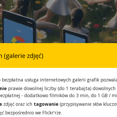
w.
m (galerie zdjęć)
 bezpłatna usługa internetowych galerii grafik pozwal
nie
prawie dowolnej liczby (do 1 terabajta) dowolnych
 bezpłatnej - dodatkowo filmików do 3 min, do 1 GB / mi
e
zdjęć oraz ich
tagowanie
(przypisywanie słów kluczo
ęć bezpośrednio we Flickr'rze.