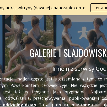
lny adres witryny (dawniej enauczanie.com):
enauc
ip to main content
Skip to navigat
GALERIE I SLAJDOWISK
Inne niż serwisy Goo
entacja" nader często jest utożsamiana z tym, co
mym PowerPointem człowiek żyje. Nie wszędzie jest
 jest też postrzegane jako oryginalne. Najbar
ia, odtwarzania, przechowywania, publikowania i o
 oddzielny dział
)
. Tutaj prezentujemy
inne
obiecu