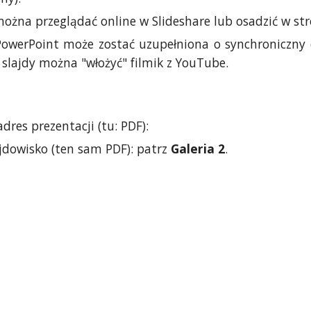
można przeglądać online w Slideshare lub osadzić w s
PowerPoint może zostać uzupełniona o synchroniczny 
slajdy można "włożyć" filmik z YouTube.
dres prezentacji (tu: PDF):
jdowisko (ten sam PDF): patrz
Galeria 2
.