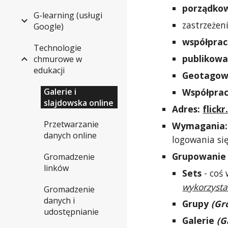
porządko
G-learning (usługi
zastrzeżen
Google)
współprac
Technologie
publikowa
chmurowe w
edukacji
Geotagow
Współprac
Galerie i
slajdowska online
Adres:
flick
Przetwarzanie
Wymagania:
danych online
logowania się
Grupowanie 
Gromadzenie
linków
Sets
- coś 
wykorzysta
Gromadzenie
danych i
Grupy
(Gr
udostępnianie
Galerie
(G