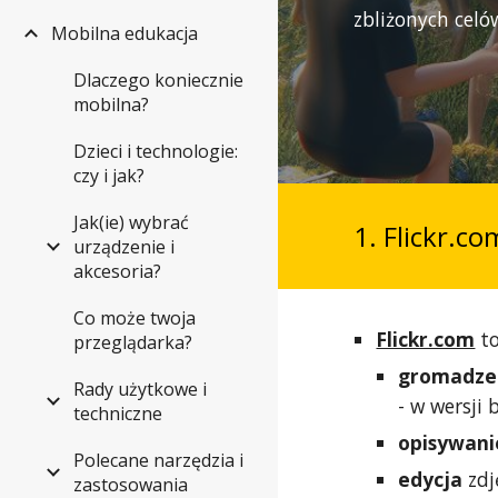
zbliżonych celó
Mobilna edukacja
Dlaczego koniecznie
mobilna?
Dzieci i technologie:
czy i jak?
Jak(ie) wybrać
1. Flickr.co
urządzenie i
akcesoria?
Co może twoja
Flickr.com
to
przeglądarka?
gromadze
Rady użytkowe i
- w wersji
techniczne
opisywani
Polecane narzędzia i
edycja
zdj
zastosowania