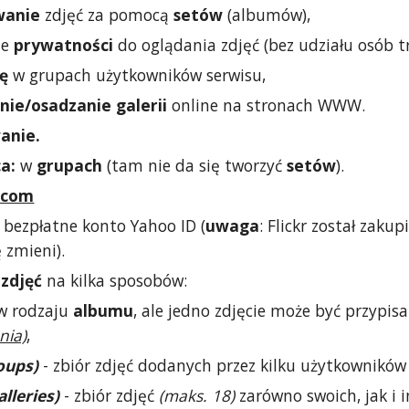
wanie
zdjęć za pomocą
setów
(albumów),
ie
prywatności
do oglądania zdjęć (bez udziału osób tr
ę
w grupach użytkowników serwisu,
nie/osadzanie galerii
online na stronach WWW.
anie.
a:
w
grupach
(tam nie da się tworzyć
setów
).
r.com
bezpłatne konto Yahoo ID (
uwaga
: Flickr został za
 zmieni).
zdjęć
na kilka sposobów:
w rodzaju
albumu
, ale jedno zdjęcie może być przypis
nia)
,
oups)
- zbiór zdjęć dodanych przez kilku użytkowników 
alleries)
- zbiór zdjęć
(maks. 18)
zarówno swoich, jak i 