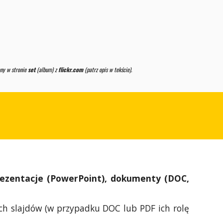
ny w stronie
set
(album) z
flickr.com
(patrz opis w tekście).
ezentacje (PowerPoint), dokumenty (DOC,
ch slajdów (w przypadku DOC lub PDF ich rolę