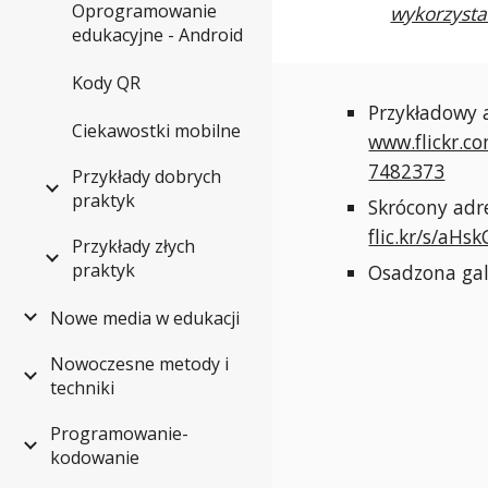
Oprogramowanie
wykorzysta
edukacyjne - Android
Kody QR
Przykładowy a
Ciekawostki mobilne
www.flickr.c
7482373
Przykłady dobrych
praktyk
Skrócony adr
flic.kr/s/aHs
Przykłady złych
praktyk
Osadzona gal
Nowe media w edukacji
Nowoczesne metody i
techniki
Programowanie-
kodowanie