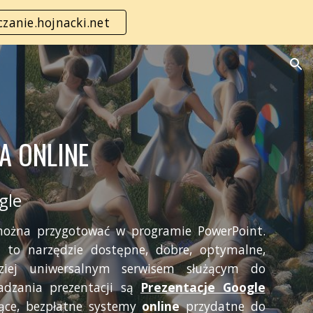
zanie.hojnacki.net
ion
A ONLINE
gle
 można przygotować w programie PowerPoint.
 to narzędzie dostępne, dobre, optymalne,
dziej uniwersalnym serwisem służącym do
sadzania prezentacji są
Prezentacje Google
jące, bezpłatne systemy
online
przydatne do