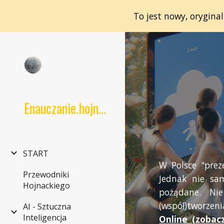
To jest nowy, orygina
Sk
Enauczanie.hojnacki.net
START
W Polsce "prez
Przewodniki
Jednak nie sa
Hojnackiego
pożądane. Nie
(współ)tworzen
AI - Sztuczna
Inteligencja
Online (zobacz