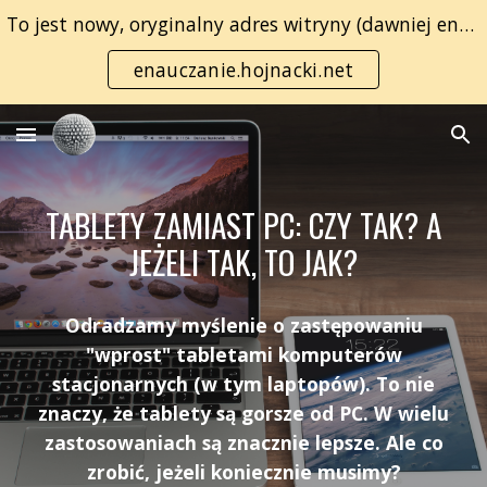
To jest nowy, oryginalny adres witryny (dawniej enauczanie.com):
Skip to main content
Skip to navigation
enauczanie.hojnacki.net
TABLETY ZAMIAST PC: CZY TAK? A
JEŻELI TAK, TO JAK?
Odradzamy myślenie o zastępowaniu
"wprost" tabletami komputerów
stacjonarnych (w tym laptopów). To nie
znaczy, że tablety są gorsze od PC. W wielu
zastosowaniach są znacznie lepsze. Ale co
zrobić, jeżeli koniecznie musimy?