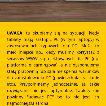
UWAGA
: tu skupiamy się na sytuacji, kiedy
tablety mają zastąpić PC (w tym laptopy) w
zastosowaniach typowych dla PC. Może to
mieć miejsce np., kiedy musimy korzystać z
serwisów WWW zaprojektowanych dla PC (np.
platforma e-learningowa), a nie dysponujemy
stałą pracownią lub sala nie spełnia warunków
dla zainstalowania PC (powierzchnia, zasilanie
etc.). Przypominamy jednocześnie, że takie
rozwiązanie nie jest optymalne. Tablety nie
powinny "udawać PC" bo to nie jest ich
najmocniejsza strona.