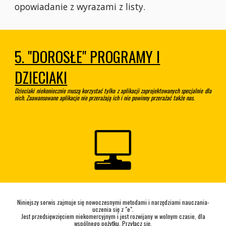
opowiadanie z wyrazami z listy.
5. "DOROSŁE" PROGRAMY I
DZIECIAKI
Dzieciaki niekoniecznie muszą korzystać tylko z aplikacji zaprojektowanych specjalnie dla
nich. Zaawansowane aplikacje nie przerażają ich i nie powinny przerażać także nas.
Niniejszy serwis zajmuje się nowoczesnymi metodami i narzędziami nauczania-
uczenia się z "e".
Jest przedsięwzięciem niekomercyjnym i jest rozwijany w wolnym czasie, dla
wspólnego pożytku. Przyłącz się.