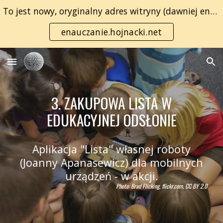
To jest nowy, oryginalny adres witryny (dawniej enauczanie.com):
Skip to main content
Skip to navigation
enauczanie.hojnacki.net
3. ZAKUPOWA LISTA W
EDUKACYJNEJ ODSŁONIE
Aplikacja "Lista" własnej roboty
(Joanny Apanasewicz) dla mobilnych
urządzeń - w akcji.
Photo: Brad Flicking, flickr.com, CC BY 2.0