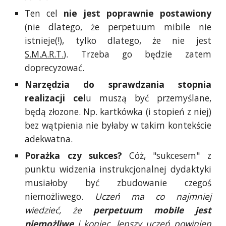
Ten cel
nie jest poprawnie postawiony
(nie dlatego, że perpetuum mibile nie
istnieje(!), tylko dlatego, że nie jest
S.M.A.R.T.
). Trzeba go będzie zatem
doprecyzować.
Narzędzia do sprawdzania stopnia
realizacji cel
u muszą być przemyślane,
będą złozone. Np. kartkówka (i stopień z niej)
bez wątpienia nie byłaby w takim kontekście
adekwatna.
Porażka czy sukces?
Cóż, "sukcesem" z
punktu widzenia instrukcjonalnej dydaktyki
musiałoby być zbudowanie czegoś
niemożliwego.
Uczeń ma co najmniej
wiedzieć, że
perpetuum mobile jest
niemożliwe
i koniec, lepszy uczeń powinien