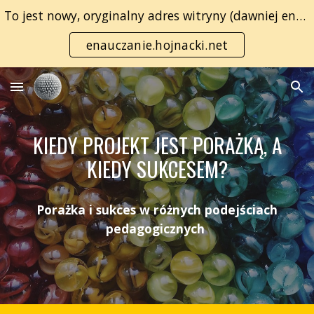
To jest nowy, oryginalny adres witryny (dawniej enauczanie.com):
Skip to main content
Skip to navigation
enauczanie.hojnacki.net
KIEDY PROJEKT JEST PORAŻKĄ, A
KIEDY SUKCESEM?
Porażka i sukces w różnych podejściach
pedagogicznych