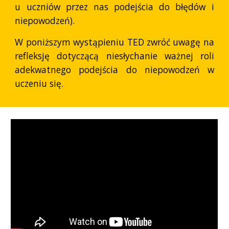
u uczniów przez nas podejścia do błędów i
niepowodzeń).
W poniższym wystąpieniu TED zwróć uwagę na
refleksję dotyczącą niesłychanie ważnej roli
adekwatnego podejścia do niepowodzeń w
uczeniu się.