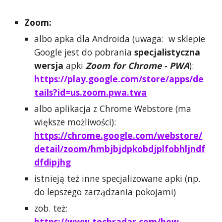
Zoom:
albo apka dla Androida (uwaga:
w sklepie
Google jest do pobrania
specjalistyczna
wersja
apki
Zoom for Chrome - PWA
)
:
https://play.google.com/store/apps/de
tails?id=us.zoom.pwa.twa
albo aplikacja z Chrome Webstore (ma
większe możliwości):
https://chrome.google.com/webstore/
detail/zoom/hmbjbjdpkobdjplfobhljndf
dfdipjhg
istnieją też inne specjalizowane apki (np.
do lepszego zarządzania pokojami)
z
ob. też:
https://www.techradar.com/how-