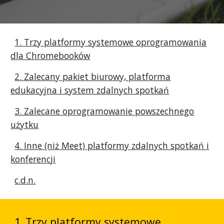
1. Trzy platformy systemowe oprogramowania
dla Chromebooków
2. Zalecany pakiet biurowy, platforma
edukacyjna i system zdalnych spotkań
3. Zalecane oprogramowanie powszechnego
użytku
4. Inne (niż Meet) platformy zdalnych spotkań i
konferencji
c.d.n.
1.
Trzy platformy systemowe