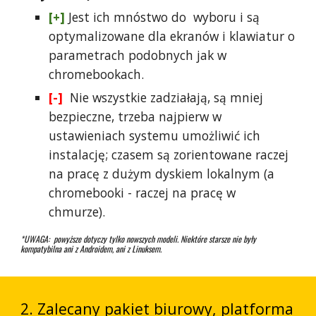
[+]
Jest ich mnóstwo do wyboru i są
optymalizowane dla ekranów i klawiatur o
parametrach podobnych jak w
chromebookach.
[-]
Nie wszystkie zadziałają, są mniej
bezpieczne, trzeba najpierw w
ustawieniach systemu umożliwić ich
instalację; czasem są zorientowane raczej
na pracę z dużym dyskiem lokalnym (a
chromebooki - raczej na pracę w
chmurze).
*UWAGA: powyższe dotyczy tylko nowszych modeli.
Niektóre st
arsze nie
były
kompatybilna ani z Androidem, ani z Linuksem.
2. Zalecany pakiet biurowy, platforma