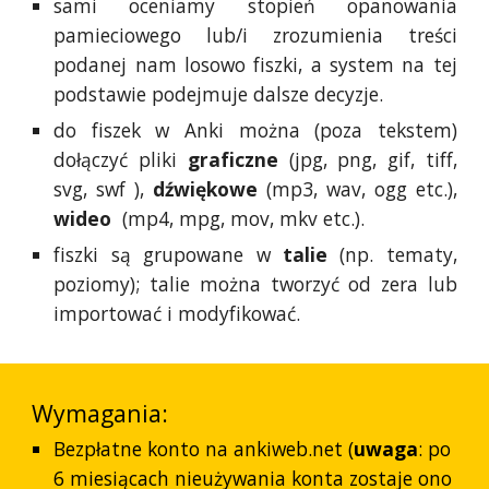
sami oceniamy stopień opanowania
pamieciowego lub/i zrozumienia treści
podanej nam losowo fiszki, a system na tej
podstawie podejmuje dalsze decyzje.
do fiszek w Anki można (poza tekstem)
dołączyć pliki
graficzne
(jpg, png, gif, tiff,
svg, swf ),
dźwiękowe
(mp3, wav, ogg etc.),
wideo
(mp4, mpg, mov, mkv etc.).
fiszki są grupowane w
talie
(np. tematy,
poziomy); talie można tworzyć od zera lub
importować i modyfikować.
Wymagania:
Bezpłatne konto na ankiweb.net (
uwaga
: po
6 miesiącach nieużywania konta zostaje ono