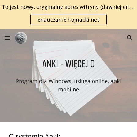
To jest nowy, oryginalny adres witryny (dawniej enauczanie.com):
Skip to main content
Skip to navigation
enauczanie.hojnacki.net
ANKI - WIĘCEJ O
P
rogram dla Windows, usługa online, apki
mobilne
O systemie Anki: