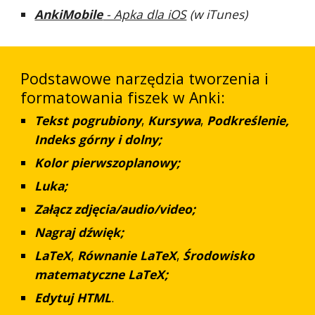
AnkiMobile
- Apka dla iOS
(w iTunes)
Podstawowe narzędzia tworzenia i
formatowania fiszek w Anki:
Tekst pogrubiony
,
Kursywa
,
Podkreślenie,
Indeks górny i dolny;
Kolor pierwszoplanowy;
Luka;
Załącz zdjęcia/audio/video;
Nagraj dźwięk;
LaTeX
,
Równanie LaTeX
,
Środowisko
matematyczne LaTeX;
Edytuj HTML
.