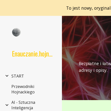
To jest nowy, orygina
Sk
Enauczanie.hojnacki.net
Bezpłatne i łat
adresy i opisy.
START
Przewodniki
Hojnackiego
AI - Sztuczna
Inteligencja