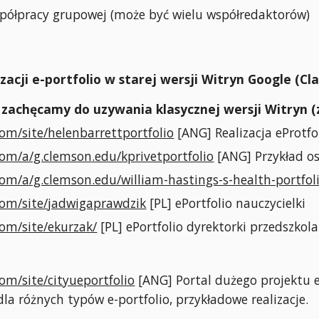
półpracy grupowej (może być wielu współredaktorów)
zacji e-portfolio w starej wersji Witryn Google (Cla
 zachęcamy do uzywania klasycznej wersji Witryn (
com/site/helenbarrettportfolio
[ANG] Realizacja eProtfo
com/a/g.clemson.edu/kprivetportfolio
[ANG] Przykład os
com/a/g.clemson.edu/william-hastings-s-health-portfol
.com/site/jadwigaprawdzik
[PL] ePortfolio nauczycielki
com/site/ekurzak/
[PL] ePortfolio dyrektorki przedszkol
com/site/cityueportfolio
[ANG] Portal dużego projektu e
dla różnych typów e-portfolio, przykładowe realizacje.