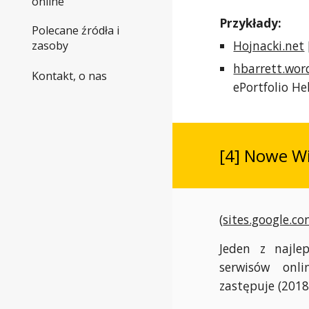
online
Przykłady:
Polecane źródła i
Hojnacki.net
zasoby
hbarrett.wor
Kontakt, o nas
ePortfolio He
[4] Nowe Wi
(
sites.google.c
Jeden z najle
serwisów onl
zastępuje (2018