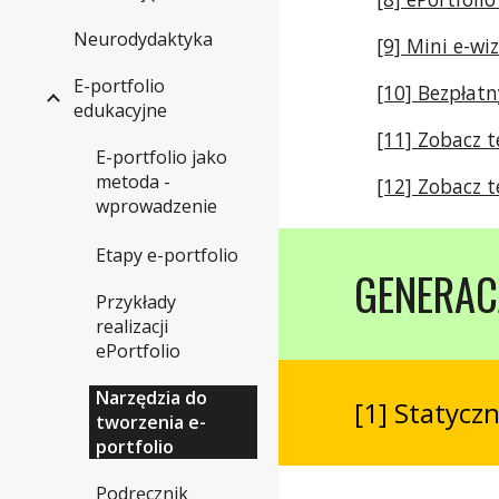
Neurodydaktyka
[9] Mini e-w
E-portfolio
[10] Bezpłat
edukacyjne
[11] Zobacz t
E-portfolio jako
metoda -
[12] Zobacz t
wprowadzenie
Etapy e-portfolio
GENERAC
Przykłady
realizacji
ePortfolio
Narzędzia do
[1] Statycz
tworzenia e-
portfolio
Podręcznik