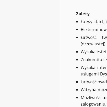
Zalety
Łatwy start, 
Bezterminowo
Łatwość two
(drzewiastej)
Wysoka estet
Znakomita cz
Wysoka intero
usługami Dys
Łatwość osa
Witryna może
Możliwość u
zalogowaniu,