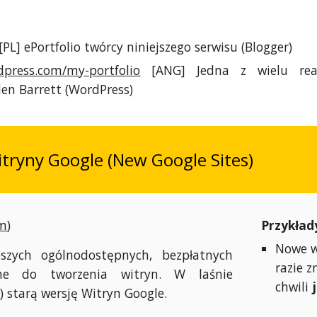
[PL] ePortfolio twórcy niniejszego serwisu (Blogger)
dpress.com/my-portfolio
[ANG] Jedna z wielu reali
len Barrett (WordPress)
tryny Google (New Google Sites)
om
)
Przykład
Nowe w
pszych ogólnodostępnych, bezpłatnych
razie z
ine do tworzenia witryn. W laśnie
chwili
) starą wersję Witryn Google.