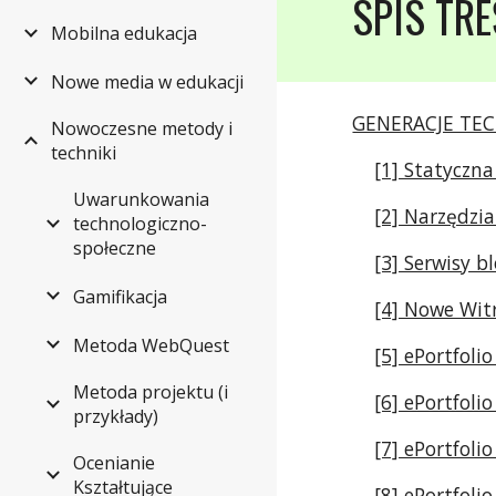
SPIS TR
Mobilna edukacja
Nowe media w edukacji
GENERACJE TE
Nowoczesne metody i
techniki
[1] Statyczn
Uwarunkowania
[2] Narzędzia
technologiczno-
społeczne
[3] Serwisy b
Gamifikacja
[4] Nowe Wit
Metoda WebQuest
[5] ePortfol
Metoda projektu (i
[6] ePortfol
przykłady)
[7] ePortfoli
Ocenianie
Kształtujące
[8] ePortfol