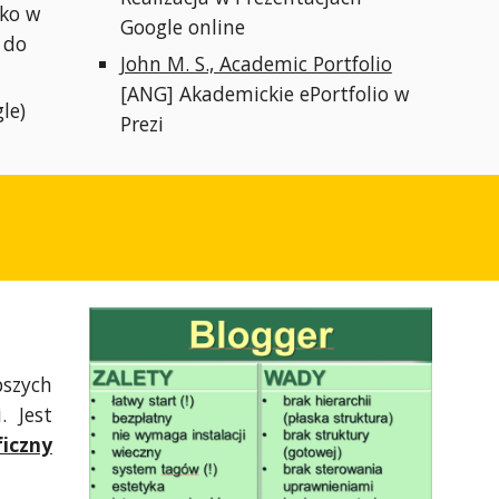
lko w
Google online
 do
John M. S., Academic Portfolio
[ANG] Akademickie ePortfolio w
le)
Prezi
zych
. Jest
iczny