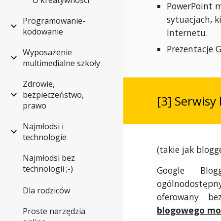
O kreatywności
PowerPoint m
sytuacjach, 
Programowanie-
kodowanie
Internetu.
Prezentacje G
Wyposażenie
multimedialne szkoły
Zdrowie,
bezpieczeństwo,
[3] Serwisy
prawo
Najmłodsi i
technologie
(takie jak blog
Najmłodsi bez
technologii ;-)
Google Blog
ogólnodostępny
Dla rodziców
oferowany b
blogowego mod
Proste narzędzia