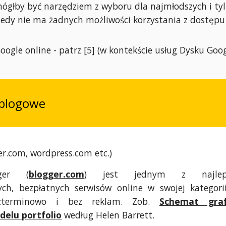
ógłby być narzędziem z wyboru dla najmłodszych i ty
kiedy nie ma żadnych możliwości korzystania z dostępu
oogle online - patrz [5] (w kontekście usług Dysku Goog
 blogowe
ger.com, wordpress.com etc.)
ger (
blogger.com
) jest jednym z najleps
ch, bezpłatnych serwisów online w swojej kategorii
ezterminowo i bez reklam. Zob.
Schemat graf
elu portfolio
według Helen Barrett.