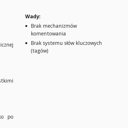
Wady:
Brak mechanizmów
komentowania
Brak systemu słów kluczowych
cznej
(tagów)
stkimi
ko po