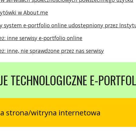
izytówki w About.me
ny system e-portfolio online udostępniony przez Inst
eż: inne serwisy e-portfolio online
eż: inne, nie sprawdzone przez nas serwisy
JE TECHNOLOGICZNE E-PORTFOL
na strona/witryna internetowa