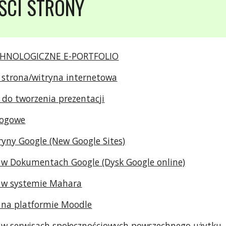
EŚCI STRONY
CHNOLOGICZNE E-PORTFOLIO
a strona/witryna internetowa
 do tworzenia prezentacji
logowe
ryny Google (New Google Sites)
io w Dokumentach Google (Dysk Google online)
io w systemie Mahara
o na platformie Moodle
io w serwisach społecznościowych powszechnego użytku