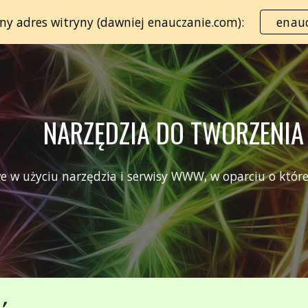
lny adres witryny (dawniej enauczanie.com):
enauc
ip to main content
Skip to navigat
NARZĘDZIA DO TWORZENIA
we w użyciu narzędzia i serwisy WWW, w oparciu o które