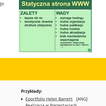
go
Przykłady:
Eportfolio Helen Barrett
[ANG]
Realizacja w Prezentacjach