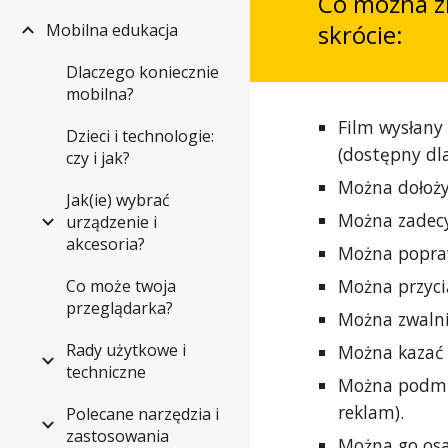
Co można z
skrócie:
Mobilna edukacja
Dlaczego koniecznie
mobilna?
Film wysłany 
Dzieci i technologie:
(dostępny dla
czy i jak?
Można dołożyć
Jak(ie) wybrać
Można zadecy
urządzenie i
akcesoria?
Można poprawi
Można przycią
Co może twoja
przeglądarka?
Można zwalni
Rady użytkowe i
Można kazać 
techniczne
Można podmie
reklam).
Polecane narzędzia i
zastosowania
Można go osa