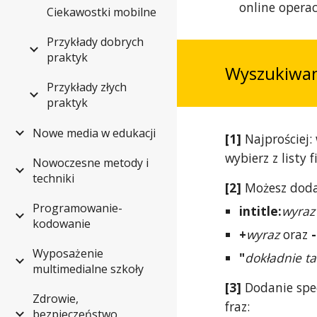
online operac
Ciekawostki mobilne
Przykłady dobrych
praktyk
Wyszukiwa
Przykłady złych
praktyk
Nowe media w edukacji
[1]
Najprościej:
wybierz z listy 
Nowoczesne metody i
techniki
[2]
Możesz dodaw
Programowanie-
intitle:
wyraz
kodowanie
+
wyraz
oraz
-
Wyposażenie
"
dokładnie ta
multimedialne szkoły
[3]
Dodanie spe
Zdrowie,
fraz:
bezpieczeństwo,