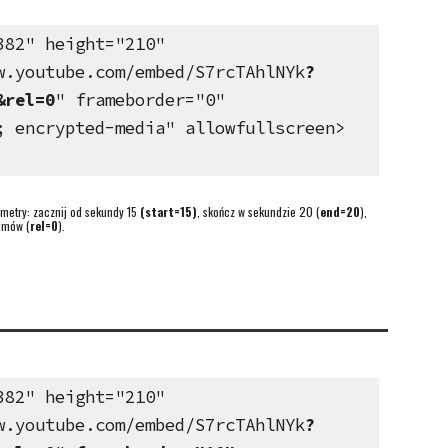
382" height="210"
w.youtube.com/embed/S7rcTAhlNYk
?
&rel=0
" frameborder="0"
; encrypted-media" allowfullscreen>
etry: zacznij od sekundy 15
(start=15)
, skończ w sekundzie 20 (
end=20
),
ilmów (
rel=0
).
382" height="210"
w.youtube.com/embed/S7rcTAhlNYk
?