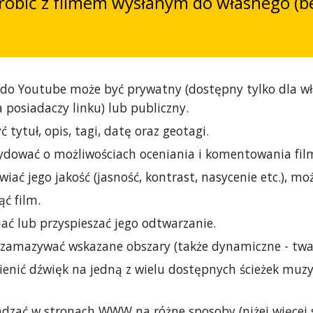
robić z filmem wysłanym do własnego (
do Youtube może być prywatny (dostępny tylko dla właś
 posiadaczy linku) lub publiczny.
 tytuł, opis, tagi, datę oraz geotagi.
dować o możliwościach oceniania i komentowania film
ać jego jakość (jasność, kontrast, nasycenie etc.), moż
ć film.
ać lub przyspieszać jego odtwarzanie.
zamazywać wskazane obszary (także dynamiczne - twar
nić dźwięk na jedną z wielu dostępnych ścieżek muzy
dzać w stronach WWW na różne sposoby (niżej więcej s