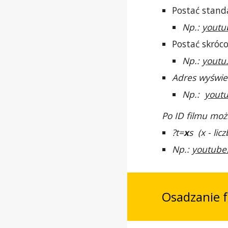
Postać stan
Np.:
youtu
Postać skróc
Np.:
youtu
Adres wyświe
Np.:
yout
Po ID filmu moż
?t=
x
s (x - li
Np.:
youtube
Osadzanie 