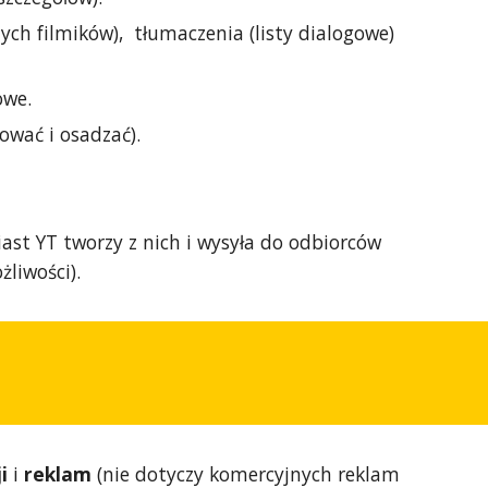
ch filmików), tłumaczenia (listy dialogowe)
owe.
ować i osadzać).
ast YT tworzy z nich i wysyła do odbiorców
liwości).
ji
i
reklam
(nie dotyczy komercyjnych reklam