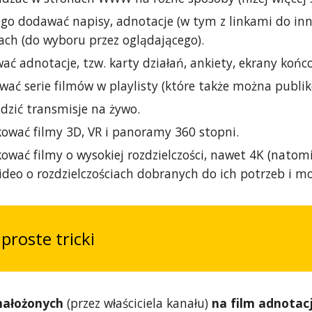
go dodawać napisy, adnotacje (w tym z linkami do inny
ach (do wyboru przez oglądającego).
ć adnotacje, tzw. karty działań, ankiety, ekrany końc
ać serie filmów w playlisty (które także można publik
zić transmisje na żywo.
ować filmy 3D, VR i panoramy 360 stopni.
wać filmy o wysokiej rozdzielczości, nawet 4K (natomi
deo o rozdzielczościach dobranych do ich potrzeb i moż
proste tricki
nałożonych
(przez właściciela kanału)
na film adnotac