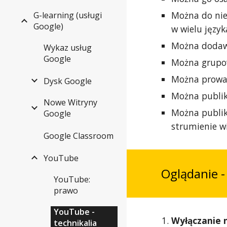
Można do nie
G-learning (usługi
Google)
w wielu język
Można dodawa
Wykaz usług
Google
Można grupow
Można prowad
Dysk Google
Można publik
Nowe Witryny
Można publiko
Google
strumienie wi
Google Classroom
YouTube
Oglądanie - 
YouTube:
prawo
YouTube -
Wyłączanie 
technikalia