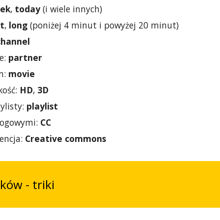
eek
,
today
(i wiele innych)
rt
,
long
(poniżej 4 minut i powyżej 20 minut)
channel
ne:
partner
lm:
movie
kość:
HD
,
3D
ylisty:
playlist
alogowymi:
CC
encja:
Creative commons
ków - triki