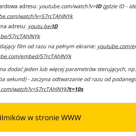
dardowa adresu:
youtube.com/watch?v=
ID
(gdzie ID - i
be.com/watch?v=S7rcTAhlNYk
ona adresu:
youtu.be/
ID
.be/S7rcTAhlNYk
tlający film od razu na pełnym ekranie:
youtube.com/e
ube.com/embed/S7rcTAhlNYk
na dodać jeden lub więcej parametrów sterujących, np.
czba sekund) - zaczyna odtwarzanie od razu od podaneg
.com/watch?v=S7rcTAhlNYk
?t=10s
filmików w stronie WWW