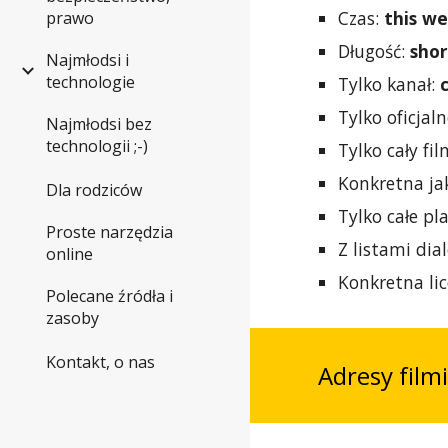
Czas:
this w
prawo
Długość:
sho
Najmłodsi i
technologie
Tylko kanał:
Tylko oficjal
Najmłodsi bez
technologii ;-)
Tylko cały fi
Konkretna ja
Dla rodziców
Tylko całe pla
Proste narzędzia
Z listami di
online
Konkretna lic
Polecane źródła i
zasoby
Kontakt, o nas
Adresy filmi