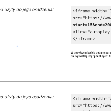
kod użyty do jego osadzenia:
<iframe width="
src="https://ww
start=15&end=20
allow="autoplay
</iframe>
W powyższym kodzie dodano param
nie wyświetlaj listy "podobnych" f
kod użyty do jego osadzenia:
<iframe width="
src="https://ww