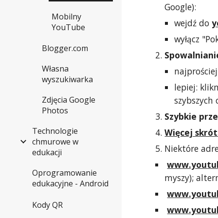
Google):
Mobilny
wejdź do
y
YouTube
wyłącz "Pok
Blogger.com
Spowalniani
Własna
najproście
wyszukiwarka
lepiej: kl
szybszych 
Zdjęcia Google
Photos
Szybkie prze
Technologie
Więcej skró
chmurowe w
Niektóre adr
edukacji
www.youtu
Oprogramowanie
myszy); alte
edukacyjne - Android
www.youtu
Kody QR
www.youtub