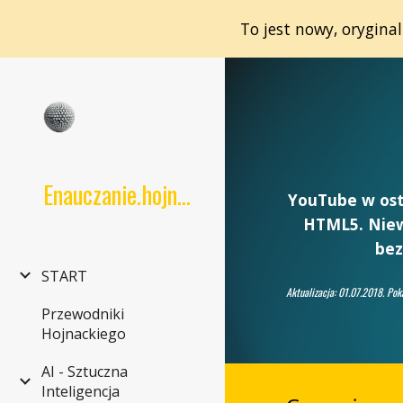
To jest nowy, orygina
Sk
Enauczanie.hojnacki.net
YouTube w ost
HTML5. Niewą
bez
START
Aktualizacja: 01.07.2018. Pok
Przewodniki
Hojnackiego
AI - Sztuczna
Inteligencja