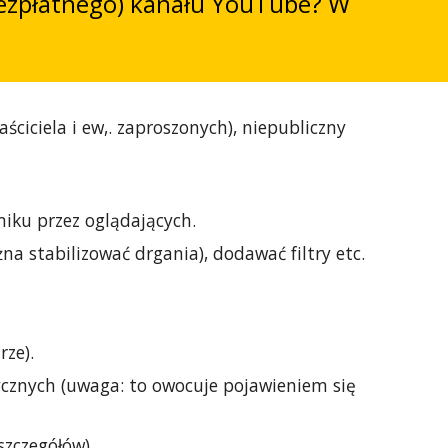
bezpłatnego) kanału YouTube? W
ciciela i ew,. zaproszonych), niepubliczny
iku przez oglądających.
na stabilizować drgania), dodawać filtry etc.
ze).
cznych (uwaga: to owocuje pojawieniem się
zczegółów).