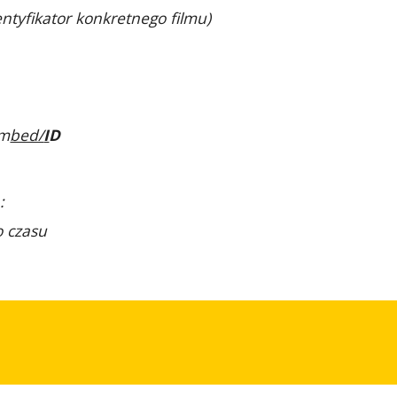
dentyfikator konkretnego filmu)
m
bed/
I
D
:
o czasu