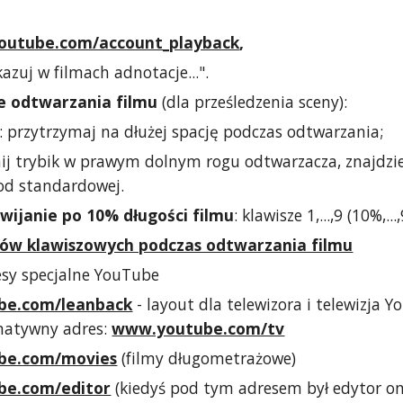
outube.com/account_playback
,
azuj w filmach adnotacje...".
e odtwarzania filmu
(dla prześledzenia sceny):
j: przytrzymaj na dłużej spację podczas odtwarzania;
iknij trybik w prawym dolnym rogu odtwarzacza, znajdzie
od standardowej.
wijanie po 10% długości filmu
: klawisze 1,...,9 (10%,.
tów klawiszowych podczas odtwarzania filmu
esy specjalne YouTube
be.com/leanback
- layout dla telewizora i telewizja 
rnatywny adres:
www.youtube.com/tv
be.com/movies
(filmy długometrażowe)
e.com/editor
(kiedyś pod tym adresem był edytor on