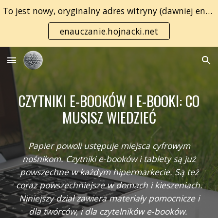
To jest nowy, oryginalny adres witryny (dawniej enauczanie.com):
Skip to main content
Skip to navigation
enauczanie.hojnacki.net
CZYTNIKI E-BOOKÓW I E-BOOKI: CO
MUSISZ WIEDZIEĆ
Papier powoli ustępuje miejsca cyfrowym
nośnikom. Czytniki e-booków i tablety są już
powszechne w każdym hipermarkecie. Są też
coraz powszechniejsze w domach i kieszeniach.
Niniejszy dział zawiera materiały pomocnicze i
dla twórców, i dla czytelników e-booków.