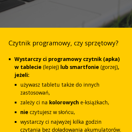
Czytnik programowy, czy sprzętowy?
Wystarczy ci programowy czytnik (apka)
w tablecie
(lepiej)
lub smartfonie
(gorzej)
,
jeżeli:
używasz tabletu także do innych
zastosowań,
zależy ci na
kolorowych
e-książkach,
nie
czytujesz w słońcu,
wystarczy ci najwyżej kilka godzin
czytania bez doładowania akumulatorów.