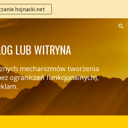
zanie.hojnacki.net
ion
LOG LUB WITRYNA
licznych mechanizmów tworzenia
ez ograniczeń funkcjonalnych),
eklam.