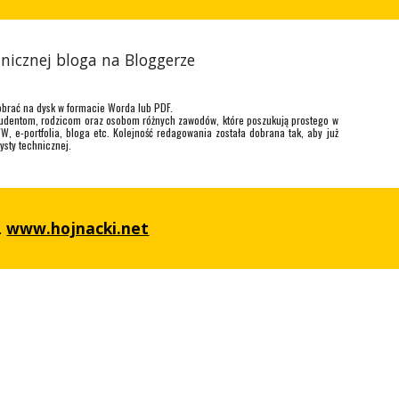
hnicznej bloga na Bloggerze
obrać na dysk w formacie Worda lub PDF.
studentom, rodzicom oraz osobom różnych zawodów, które poszukują prostego w
 e-portfolia, bloga etc. Kolejność redagowania została dobrana tak, aby już
ysty technicznej.
.
www.hojnacki.net