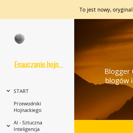
To jest nowy, orygina
Sk
Enauczanie.hojnacki.net
Blogger 
blogów i
START
Przewodniki
Hojnackiego
AI - Sztuczna
Inteligencja