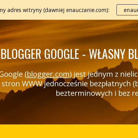
lny adres witryny (dawniej enauczanie.com):
enauc
ip to main content
Skip to navigat
BLOGGER GOOGLE - WŁASNY B
Google (
blogger.com
) jest jednym z nie
 stron WWW jednocześnie bezpłatnych (b
bezterminowych i bez r