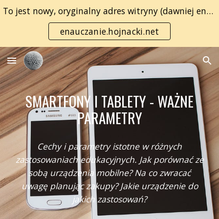
To jest nowy, oryginalny adres witryny (dawniej enauczanie.com):
Skip to main content
Skip to navigation
enauczanie.hojnacki.net
SMARTFONY I TABLETY - WAŻNE
PARAMETRY
Cechy i parametry istotne w różnych
zastosowaniach edukacyjnych. Jak porównać ze
sobą urządzenia mobilne? Na co zwracać
uwagę planując zakupy? Jakie urządzenie do
jakich zastosowań?