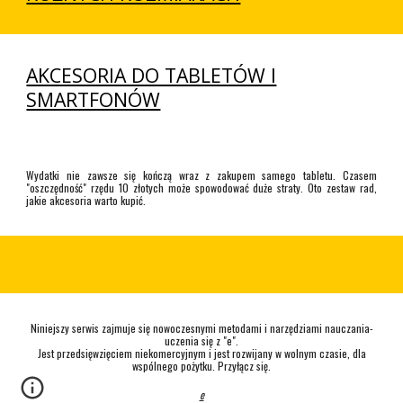
AKCESORIA DO TABLETÓW I
SMARTFONÓW
Wydatki nie zawsze się kończą wraz z zakupem samego tabletu. Czasem
"oszczędność" rzędu 10 złotych może spowodować duże straty. Oto zestaw rad,
jakie akcesoria warto kupić.
Niniejszy serwis zajmuje się nowoczesnymi metodami i narzędziami nauczania-
uczenia się z "e".
Jest przedsięwzięciem niekomercyjnym i jest rozwijany w wolnym czasie, dla
wspólnego pożytku. Przyłącz się.
e